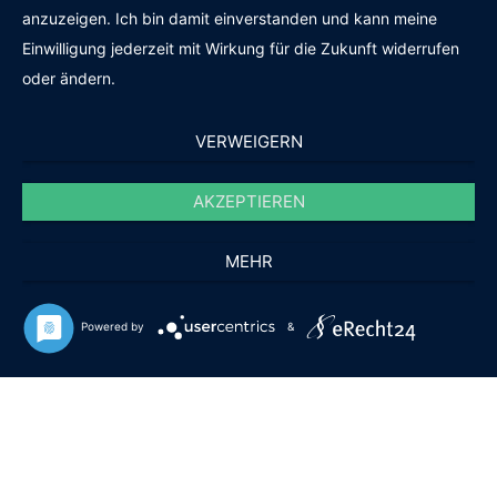
anzuzeigen. Ich bin damit einverstanden und kann meine
Einwilligung jederzeit mit Wirkung für die Zukunft widerrufen
oder ändern.
VERWEIGERN
AKZEPTIEREN
MEHR
Powered by
&
Firmenevent September 2022
Zo
Ge
Ga
Ga
Ko
2